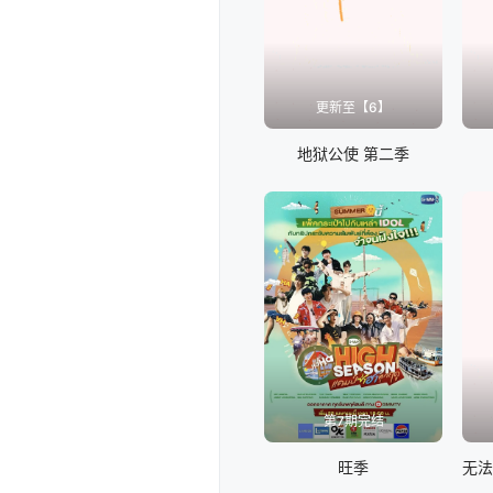
更新至【6】
地狱公使 第二季
第7期完结
旺季