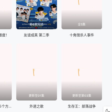
第6期完结
全5集
限度！
友谊成真 第二季
十角馆杀人事件
更新至01集
更新至第03集
社会性抹杀丈夫的5个方法 第二季
外道之歌
生存王：部落战争