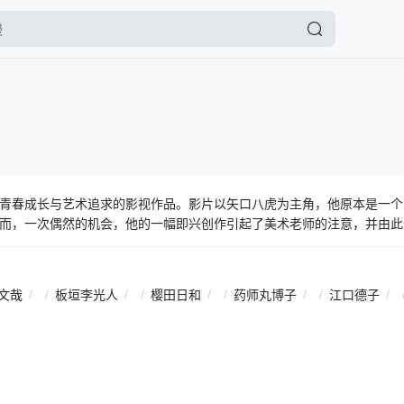
青春成长与艺术追求的影视作品。影片以矢口八虎为主角，他原本是一个
而，一次偶然的机会，他的一幅即兴创作引起了美术老师的注意，并由此
中，八虎不仅遇到了众多拥有非凡绘画才华的对手，更遭遇了艺术本身所
以坚定的信念和不懈的努力，逐渐克服了一个又一个难关。在这个过程中
，更重要的是，他学会了如何面对失败、如何坚持自己的梦想。影片通过
文哉
/
/
板垣李光人
/
/
樱田日和
/
/
药师丸博子
/
/
江口德子
/
梦想的勇气和决心。它鼓励每一个年轻人，无论面对多大的困难和挑战，
同时，影片也揭示了艺术与生活的紧密联系，以及艺术对个人成长的重要