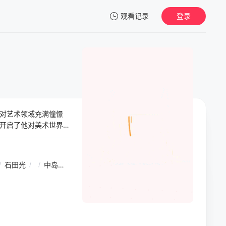
观看记录
登录
我的观影记录
对艺术领域充满憧憬
暂无观看影片的记录
开启了他对美术世界
蕴含的种种难题和挑
，八虎不仅学会了如
八虎的成长历程，展
/
石田光
/
/
中岛塞娜
/
/
秋谷郁甫
/
/
兵头功海
/
/
三浦诚己
/
/
都要勇敢地去追求自
影响。