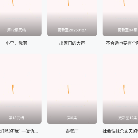
第12集完结
更新至20250127
更新至04集
小早，我啊
出家门的大声
不合适也要有个
第13完结
第6集
更新至12集
无法消除的“我” ―复仇的连锁
泰餐厅