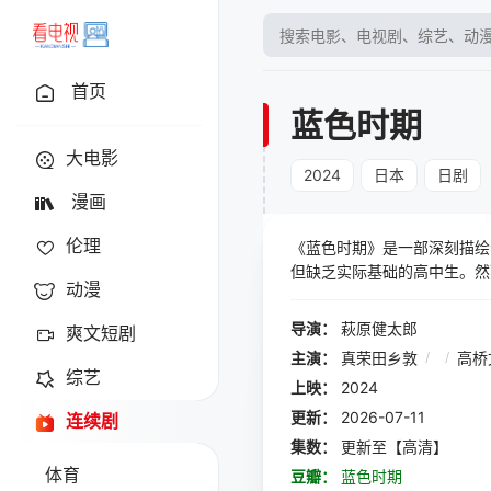
首页
蓝色时期
大电影
2024
日本
日剧
漫画
伦理
《蓝色时期》是一部深刻描绘
但缺乏实际基础的高中生。然
动漫
的深入探索之旅。在这个过程
战。他不断尝试、不断突破，
导演：
萩原健太郎
爽文短剧
何观察、如何思考、如何创作
主演：
真荣田乡敦
/
/
高桥
现了艺术的无穷魅力以及追求
综艺
上映：
2024
己的梦想，并为之付出努力。
更新：
2026-07-11
连续剧
集数：
更新至【高清】
体育
豆瓣：
蓝色时期