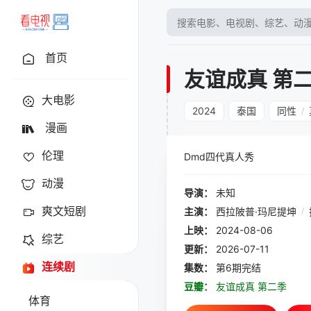
首页
友谊成真 第
大电影
2024
泰国
同性
/
漫画
伦理
Dmd四代真人秀
动漫
导演：
未知
爽文短剧
主演：
西拉陂普·玛尼提坤
/
上映：
2024-08-06
综艺
更新：
2026-07-11
连续剧
集数：
第6期完结
豆瓣：
友谊成真 第二季
体育