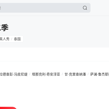
二季
真人秀
泰国
/
拉德查彭·冯皮尼缇
/
塔那克利·奇安淳亚
/
甘·克里查纳潘
/
萨澜·鲁杰