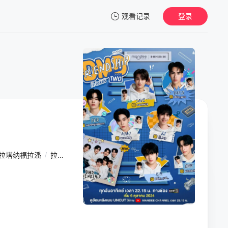
观看记录
登录
我的观影记录
暂无观看影片的记录
耶拉塔纳福拉潘
/
拉查蓬·阿诺玛契提
/
皮塔亚·萨丘安
/
Kim Pongsaton S