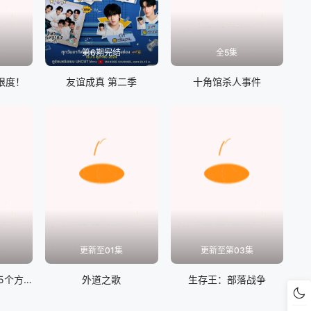
第6期完结
全5集
限度！
友谊成真 第二季
十角馆杀人事件
更新至01集
更新至第03集
社会性抹杀丈夫的5个方法 第二季
外道之歌
生存王：部落战争