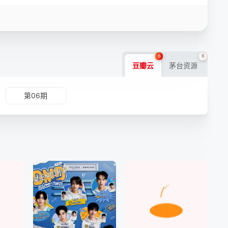
6
6
豆瓣云
茅台资源
第06期