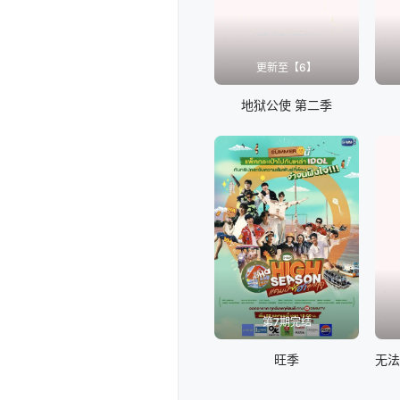
更新至【6】
地狱公使 第二季
第7期完结
旺季