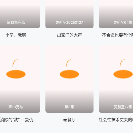
第12集完结
更新至20250127
更新至04集
小早，我啊
出家门的大声
不合适也要有个
第13完结
第6集
更新至12集
无法消除的“我” ―复仇的连锁
泰餐厅