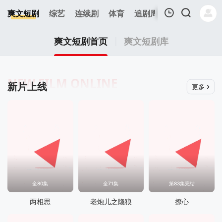
0
爽文短剧
综艺
连续剧
体育
追剧周表
今日更新
我的观影记录
爽文短剧首页
爽文短剧库
NEW FILM ONLINE
新片上线
更多
暂无观看影片的记录
全80集
全71集
第83集完结
两相思
老炮儿之隐狼
撩心