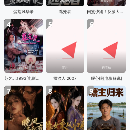
全集完结
全集完结
全集完结
蛮荒风华录
逃笼者
闺蜜快跑！反派大佬们想要假戏真做！
4
5
6
已完结
正片
已完结
苏乞儿1993[电影解说]
摆渡人 2007
腥心眼[电影解说]
7
8
9