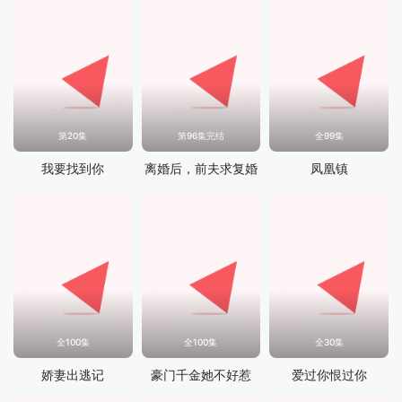
第20集
第96集完结
全99集
我要找到你
离婚后，前夫求复婚
凤凰镇
全100集
全100集
全30集
娇妻出逃记
豪门千金她不好惹
爱过你恨过你