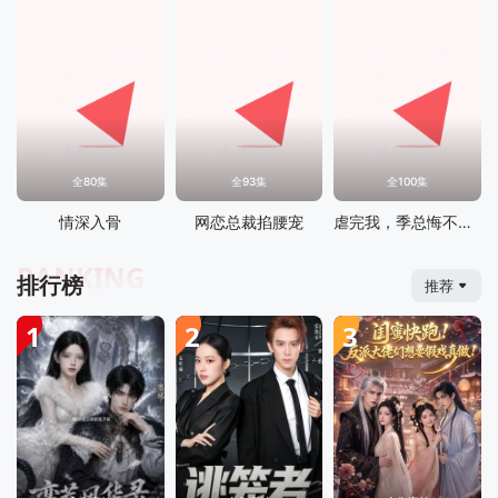
全80集
全93集
全100集
情深入骨
网恋总裁掐腰宠
虐完我，季总悔不当初
RANKING
排行榜
推荐
1
2
3