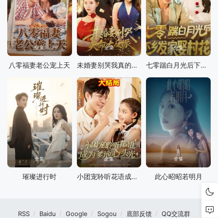
全集
全集
全集
八零福妻老公宠上天
未婚妻别哭我真的是天命大反派
七零踹白月光后下乡发家娶村花
全集
全集
全集
璀璨进行时
小团宠聆听花语成为爹地心头光
此心昭昭若明月
RSS
Baidu
Google
Sogou
底部反馈
QQ交流群