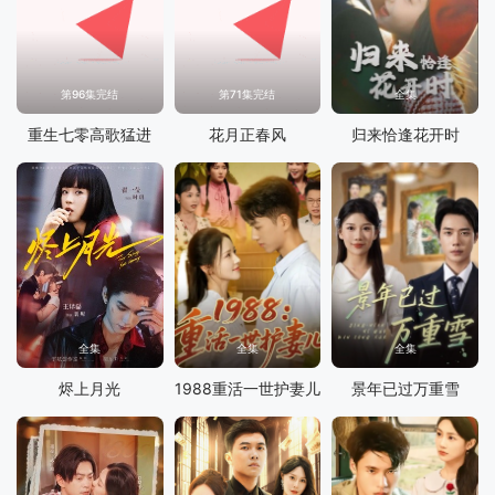
第96集完结
第71集完结
全集
重生七零高歌猛进
花月正春风
归来恰逢花开时
全集
全集
全集
烬上月光
1988重活一世护妻儿
景年已过万重雪