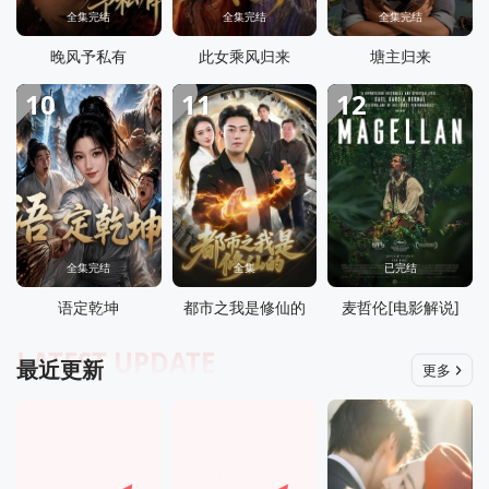
全集完结
全集完结
全集完结
晚风予私有
此女乘风归来
塘主归来
10
11
12
全集完结
全集
已完结
语定乾坤
都市之我是修仙的
麦哲伦[电影解说]
LATEST UPDATE
最近更新
更多