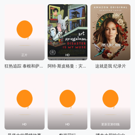
正片
HD
正片
狂热追踪 泰根和萨拉的冒名骗局
阿特·斯皮格曼：灾难是我的缪斯
这就是我 纪录片
HD
HD
更新至第03集