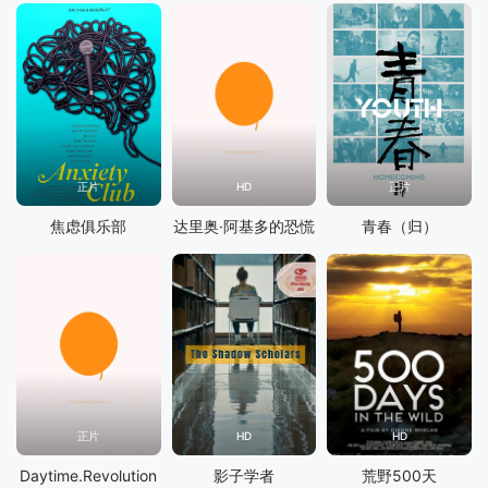
正片
HD
正片
焦虑俱乐部
达里奥·阿基多的恐慌
青春（归）
正片
HD
HD
Daytime.Revolution
影子学者
荒野500天