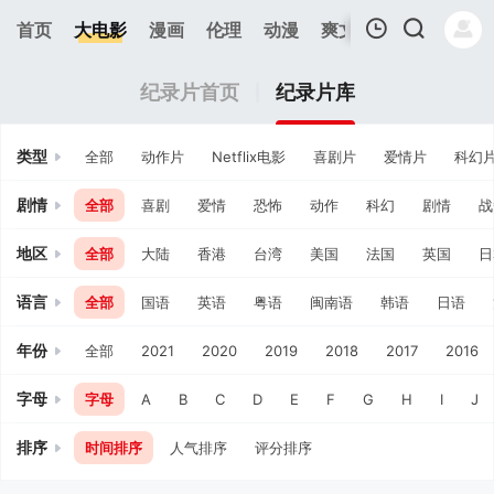
首页
大电影
漫画
伦理
动漫
爽文短剧
综艺
连
我的观影记录
纪录片首页
纪录片库
类型
全部
动作片
Netflix电影
喜剧片
爱情片
科幻
剧情
全部
喜剧
爱情
恐怖
动作
科幻
剧情
战
地区
全部
大陆
香港
台湾
美国
法国
英国
日
暂无观看影片的记录
语言
全部
国语
英语
粤语
闽南语
韩语
日语
年份
全部
2021
2020
2019
2018
2017
2016
字母
字母
A
B
C
D
E
F
G
H
I
J
排序
时间排序
人气排序
评分排序