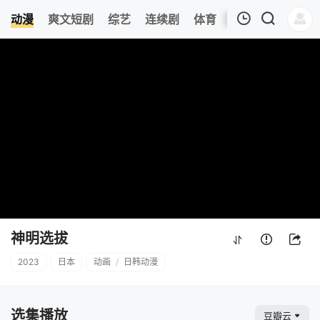
动漫
爽文短剧
综艺
连续剧
体育
追剧周表
今日
我的观影记录
神明选拔
第01集
清空
神明选拔
2023
日本
动画
/
日韩动漫
选集播放
豆瓣云