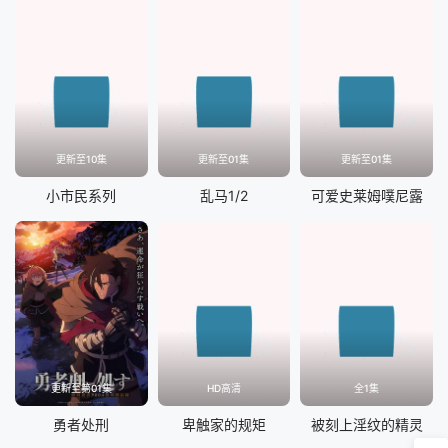
更新至10集
更新至01集
更新至01集
小市民系列
乱马1/2
可爱史莱姆噗尼露
更新至第01集
HD高清
全1集
勇者处刑
卑触家的规矩
被刻上淫纹的精灵