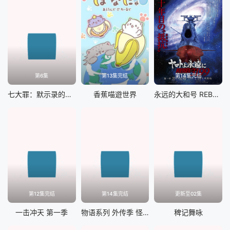
第6集
第13集完结
第14集完结
七大罪：默示录的四骑士 第二季
香蕉喵遊世界
永远的大和号 REBEL3199 第一章
第12集完结
第14集完结
更新至02集
一击冲天 第一季
物语系列 外传季 怪物季
稗记舞咏