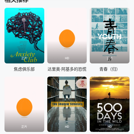
相关推荐
正片
HD
正片
焦虑俱乐部
达里奥·阿基多的恐慌
青春（归）
正片
HD
HD