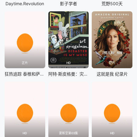
Daytime.Revolution
影子学者
荒野500天
正片
HD
正片
狂热追踪 泰根和萨拉的冒名骗局
阿特·斯皮格曼：灾难是我的缪斯
这就是我 纪录片
HD
更新至第03集
HD