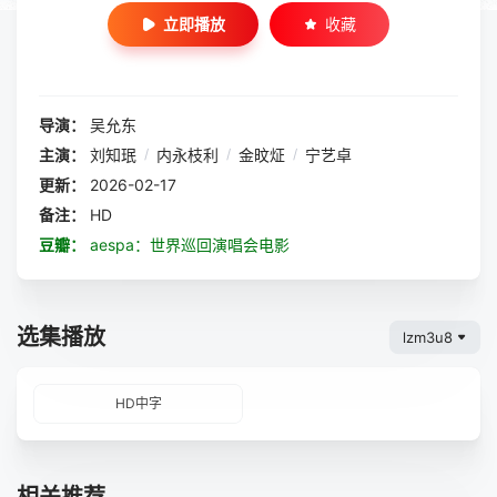
立即播放
收藏
导演：
吴允东
主演：
刘知珉
/
内永枝利
/
金旼炡
/
宁艺卓
更新：
2026-02-17
备注：
HD
豆瓣：
aespa：世界巡回演唱会电影
选集播放
lzm3u8
HD中字