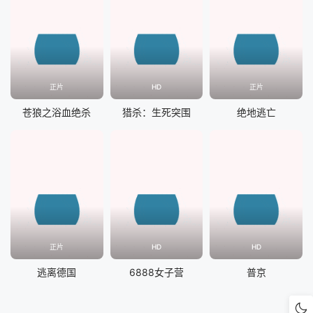
正片
HD
正片
苍狼之浴血绝杀
猎杀：生死突围
绝地逃亡
正片
HD
HD
逃离德国
6888女子营
普京