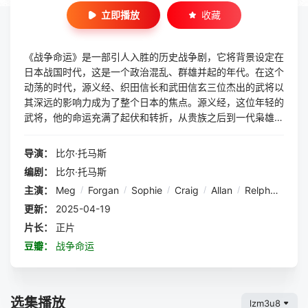
立即播放
收藏
《战争命运》是一部引人入胜的历史战争剧，它将背景设定在
日本战国时代，这是一个政治混乱、群雄并起的年代。在这个
动荡的时代，源义经、织田信长和武田信玄三位杰出的武将以
其深远的影响力成为了整个日本的焦点。源义经，这位年轻的
武将，他的命运充满了起伏和转折，从贵族之后到一代枭雄，
他的每一步都走得小心翼翼，却又充满了勇气和决心。织田信
长，以其独特的领导风格和卓越的军事才能，从一个默默无闻
导演：
比尔·托马斯
的乡村教师成长为一代霸主，他的野心和决心让所有人都为之
编剧：
比尔·托马斯
震撼。而武田信玄，这位以勇猛著称的武将，他的目标是统一
主演：
Meg
/
Forgan
/
Sophie
/
Craig
/
Allan
/
Relph
/
Jon
/
天下，他的智谋和力量让他在战场上无人能敌。剧中，三位主
角的命运交织在一起，他们的关系错综复杂，既有合作也有背
更新：
2025-04-19
叛，既有忠诚也有背叛。他们的故事不仅仅是战斗和权力的争
片长：
正片
夺，更是对人性、道德和命运的深刻探讨。这部剧通过精彩的
豆瓣：
战争命运
剧情和出色的表演，将观众带入了那个动荡的时代，让我们亲
眼见证了这些英雄人物的崛起与陨落。
选集播放
lzm3u8