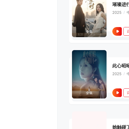
璀璨进
2025
/
全集
此心昭
2025
/
全集
她触碰