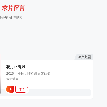
｜
求片留言
庆余年 进行搜索
爽文短剧
花月正春风
2025
/
中国大陆
短剧,古装仙侠
暂无简介
详情