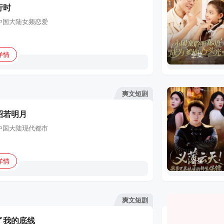
行时
中国大陆
女频恋爱
详情
全集
爽文短剧
昭若明月
中国大陆
现代都市
详情
全集
爽文短剧
了我的底线