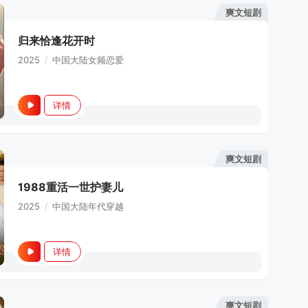
爽文短剧
归来恰逢花开时
2025
/
中国大陆
女频恋爱
详情
爽文短剧
1988重活一世护妻儿
2025
/
中国大陆
年代穿越
详情
爽文短剧