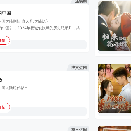
连续剧
的中国
中国大陆
剧情,真人秀,大陆综艺
《古画里的中国》，2024年杨诚俊执导的历史纪录片，共八集。该片故事从史前开始讲述，横跨春秋战国、秦汉、魏晋南北朝、隋唐、五代十国至北宋天禧年间，通过解密中国古代岩画、壁画、墓室画、漆画、木版画、绢本
详情
全集
爽文短剧
光
中国大陆
现代都市
详情
全集
爽文短剧