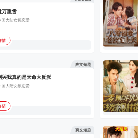
过万重雪
中国大陆
女频恋爱
详情
全集
爽文短剧
别哭我真的是天命大反派
中国大陆
女频恋爱
详情
全集
爽文短剧