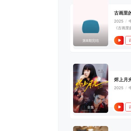
古画里
2025
/
第8期完结
烬上月
2025
/
全集