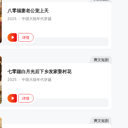
八零福妻老公宠上天
2025
/
中国大陆
年代穿越
详情
爽文短剧
七零踹白月光后下乡发家娶村花
2025
/
中国大陆
年代穿越
详情
爽文短剧