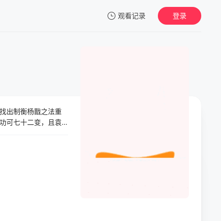
观看记录
登录
我的观影记录
找出制衡杨戬之法重
暂无观看影片的记录
功可七十二变，且袁
认为此法甚好，命申
维护商王朝统治，深