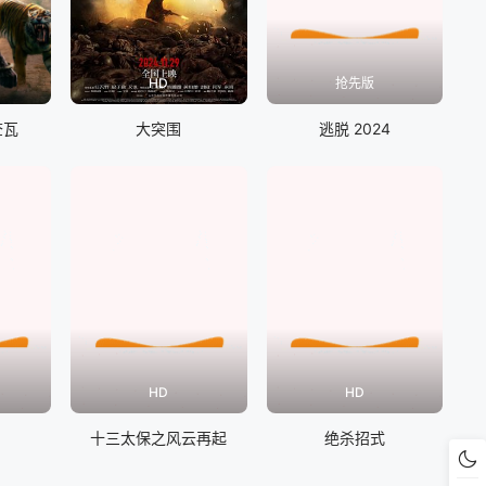
HD
抢先版
查瓦
大突围
逃脱 2024
HD
HD
十三太保之风云再起
绝杀招式