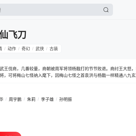
仙飞刀
情
动作
奇幻
武侠
古装
/
/
/
/
武王伐商，几番较量，商朝被周军将领杨戬打的节节败退。商纣王大怒，
将，可将梅山七怪纳入麾下，因梅山七怪之首袁洪与杨戬一样精通八九玄
，神通广大，武艺高强，手使一条铁棍，喜爱打杀兼有大将之才能。纣王
豹无视纣王的暴虐，经常游说三山五岳的同门和能人异士助商伐周，全力
军和袁洪带领的商军由此拉开帷幕，一场惊天动地的历史大戏即将上演。
华
/
周宇鹏
/
朱莉
/
李子雄
/
孙明振