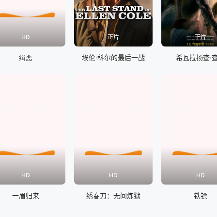
HD
正片
正片
缉恶
埃伦·科尔的最后一战
希瓦拉扬查·
HD
HD
HD
一眉归来
绣春刀：无间炼狱
铁镖