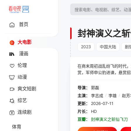
首页
封神演义之斩
大电影
2023
中国大陆
剧
漫画
伦理
在商末周初战乱纷飞的时代，
赏，军师申公豹进谏，悬赏招
动漫
洪精通多种妖术，能日行万里
公豹即刻启程前往梅山，申公
导演：
郭磊
爽文短剧
得纣王重视。由杨戬带领的周
主演：
李志成
/
李雄
/
赵芳
综艺
更新：
2026-07-11
片长：
HD
连续剧
豆瓣：
封神演义之斩仙飞刀
体育