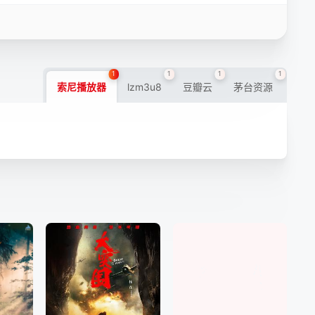
1
1
1
1
索尼播放器
lzm3u8
豆瓣云
茅台资源