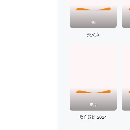
HD
交叉点
正片
喋血双雄 2024