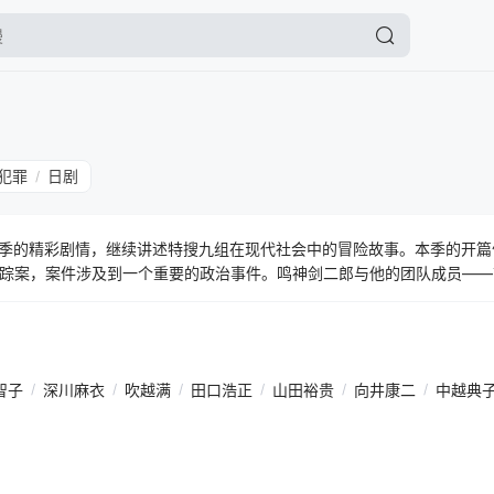
犯罪
日剧
/
几季的精彩剧情，继续讲述特搜九组在现代社会中的冒险故事。本季的开
踪案，案件涉及到一个重要的政治事件。鸣神剑二郎与他的团队成员——
一场惊心动魄的调查之旅。他们不仅要面对复杂的案件本身，还要应对来
到特搜九组成员们如何运用他们的智慧和勇气，一步步揭开真相的面纱。
后续的剧情发展埋下了伏笔。
智子
/
深川麻衣
/
吹越满
/
田口浩正
/
山田裕贵
/
向井康二
/
中越典