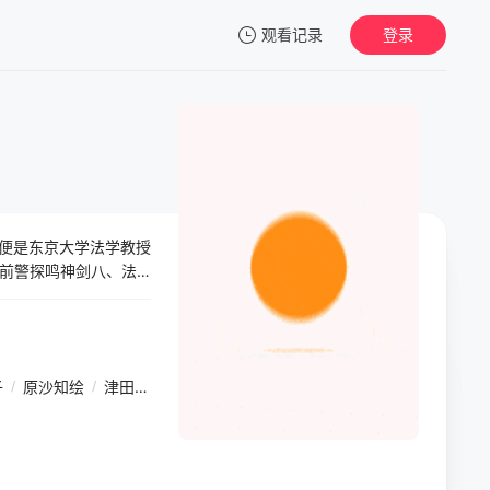
观看记录
登录
我的观影记录
篇便是东京大学法学教授
暂无观看影片的记录
前警探鸣神剑八、法
自各方面的压力和挑
此外，本季还涉及了
子
/
原沙知绘
/
津田宽治
/
中村梅雀