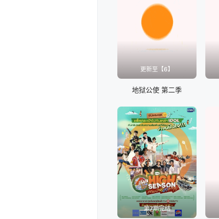
更新至【6】
地狱公使 第二季
第7期完结