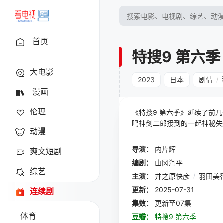
首页
特搜9 第六季
大电影
2023
日本
剧情
/
漫画
伦理
《特搜9 第六季》延续了前
鸣神剑二郎接到的一起神秘失
动漫
医学者佐藤真由美等，开始了
战。在这一季中，观众可以看
导演：
内片辉
爽文短剧
一些新的角色和情节线索，为
编剧：
山冈润平
综艺
主演：
井之原快彦
/
羽田美
更新：
2025-07-31
连续剧
集数：
更新至07集
体育
豆瓣：
特搜9 第六季