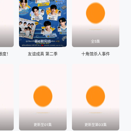
第6期完结
全5集
限度！
友谊成真 第二季
十角馆杀人事件
更新至01集
更新至第03集