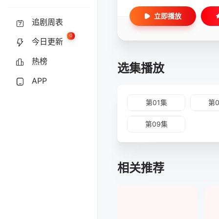
立即播放
追剧周表
0
今日更新
热榜
选集播放
APP
第01集
第
第09集
相关推荐