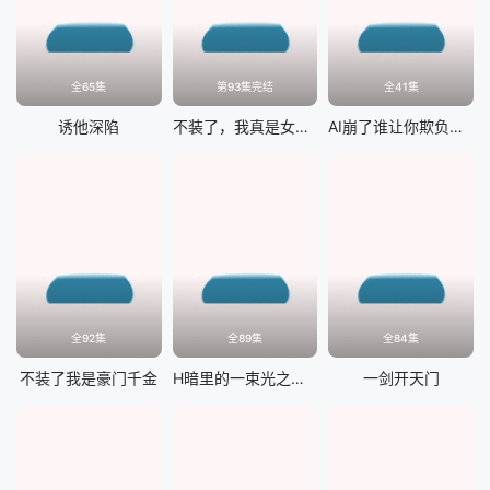
全65集
第93集完结
全41集
诱他深陷
不装了，我真是女总裁
AI崩了谁让你欺负大叔的
全92集
全89集
全84集
不装了我是豪门千金
H暗里的一束光之妈妈的爱
一剑开天门