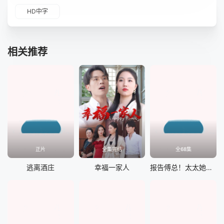
HD中字
相关推荐
正片
全集完结
全68集
逃离酒庄
幸福一家人
报告傅总！太太她又离家出走了