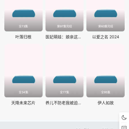
全73集
第97集完结
第60集完结
叶落归根
医妃萌娃：娘亲这才是我爹爹
以爱之名 2024
全34集
全77集
全95集
天降未来芯片
养儿不防老我被迫重生
伊人如故