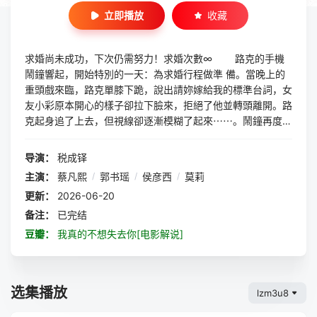
立即播放
收藏
求婚尚未成功，下次仍需努力！求婚次數∞ 路克的手機
鬧鐘響起，開始特別的一天：為求婚行程做準 備。當晚上的
重頭戲來臨，路克單膝下跪，說出請妳嫁給我的標準台詞，女
友小彩原本開心的樣子卻拉下臉來，拒絕了他並轉頭離開。路
克起身追了上去，但視線卻逐漸模糊了起來⋯⋯。鬧鐘再度響
起，他起身後發現竟然又回到同一天早晨，重複上演被小彩拒
絕求婚！女友的拒絕彷彿一道咒語，日復一日陷入求婚的無限
导演：
税成铎
迴圈，到底怎麼回事？ 本片由新銳導演稅成鐸執導，蔡
主演：
蔡凡熙
/
郭书瑶
/
侯彦西
/
莫莉
凡熙及郭書瑤繼《通靈少女》後二度攜手合作，以時間不停回
更新：
2026-06-20
朔的概念為主題，展開一場瘋狂又奇幻的求婚之旅，宛如青春
浪漫版的《今天暫時停止》。
备注：
已完结
豆瓣：
我真的不想失去你[电影解说]
选集播放
lzm3u8