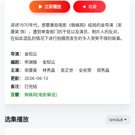
立即播放
收藏
讲述1970年代，想要重拍电影《蜘蛛网》结局的金导演（宋
康昊 饰），遭到审查部门的干扰以及演员、制片人的反对，
在如此混乱的情况下进行拍摄而发生的令人哭笑不得的故事。
导演：
金知云
编剧：
申渊植
/
金知云
主演：
宋康昊
/
林秀晶
/
吴正世
/
全余赟
/
郑秀晶
更新：
2026-06-12
备注：
已完结
豆瓣：
蜘蛛网[电影解说]
选集播放
lzm3u8