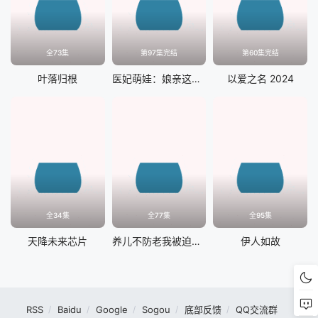
全73集
第97集完结
第60集完结
叶落归根
医妃萌娃：娘亲这才是我爹爹
以爱之名 2024
全34集
全77集
全95集
天降未来芯片
养儿不防老我被迫重生
伊人如故
RSS
Baidu
Google
Sogou
底部反馈
QQ交流群