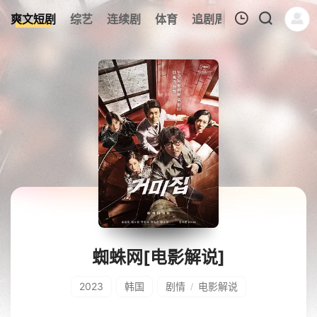
0
爽文短剧
综艺
连续剧
体育
追剧周表
今日更新
我的观影记录
暂无观看影片的记录
蜘蛛网[电影解说]
2023
韩国
剧情
电影解说
/