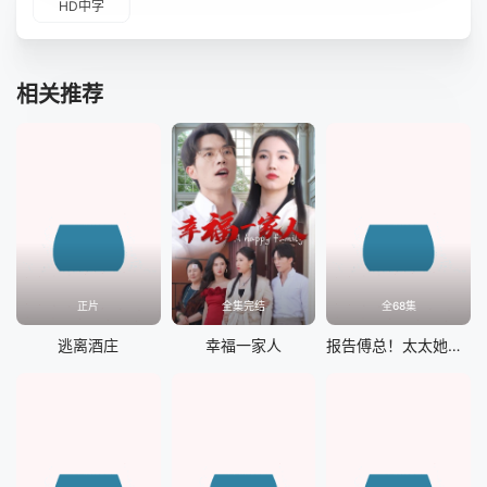
HD中字
相关推荐
正片
全集完结
全68集
逃离酒庄
幸福一家人
报告傅总！太太她又离家出走了