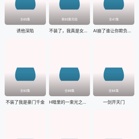
全65集
第93集完结
全41集
诱他深陷
不装了，我真是女总裁
AI崩了谁让你欺负大叔的
全92集
全89集
全84集
不装了我是豪门千金
H暗里的一束光之妈妈的爱
一剑开天门