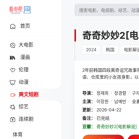
首页
奇奇妙妙2[电
大电影
2024
韩国
电影解
漫画
伦理
2年前韩国四段离奇诅咒故事
语、仓库里的小女孩身影，以
动漫
展开五个诡异惊悚的故事，带
导演：
정재희
/
정경렬
/
구
爽文短剧
主演：
이장원
/
남예빈
/
全
综艺
更新：
2026-04-22
备注：
已完结
连续剧
豆瓣：
奇奇妙妙2[电影解说]
体育