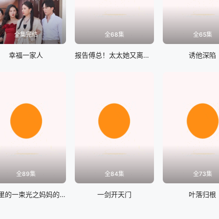
全集完结
全68集
全65集
幸福一家人
报告傅总！太太她又离家出走了
诱他深陷
全89集
全84集
全73集
H暗里的一束光之妈妈的爱
一剑开天门
叶落归根