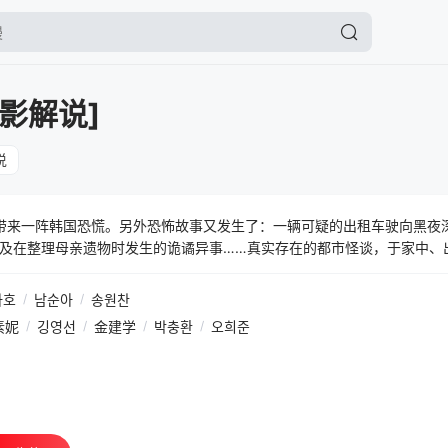
影解说]
说
带来一阵韩国恐慌。另外恐怖故事又发生了：一辆可疑的出租车驶向黑夜
及在整理母亲遗物时发生的诡谲异事……真实存在的都市怪谈，于家中、
来即使闭上眼、掩住耳也无法逃脱的森冷恐惧，带来更多诅咒！
자호
/
남순아
/
송원찬
素妮
/
깅영선
/
金建学
/
박충환
/
오희준