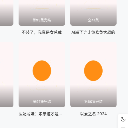
第93集完结
全41集
不装了，我真是女总裁
AI崩了谁让你欺负大叔的
第97集完结
第60集完结
医妃萌娃：娘亲这才是我爹爹
以爱之名 2024