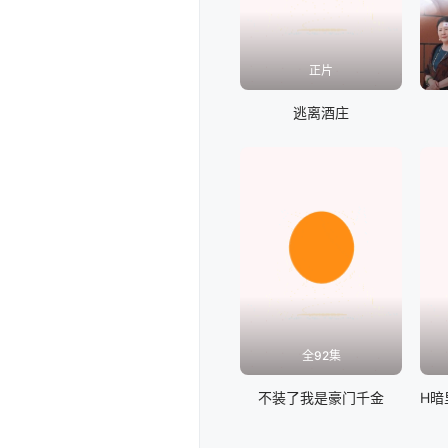
正片
逃离酒庄
全92集
不装了我是豪门千金