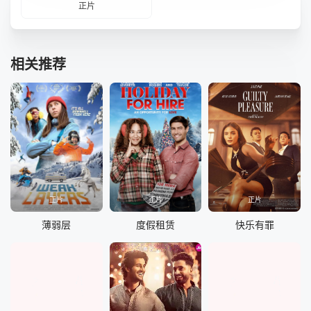
正片
相关推荐
正片
正片
正片
薄弱层
度假租赁
快乐有罪