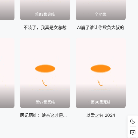
第93集完结
全41集
不装了，我真是女总裁
AI崩了谁让你欺负大叔的
第97集完结
第60集完结
医妃萌娃：娘亲这才是我爹爹
以爱之名 2024