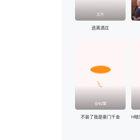
正片
逃离酒庄
全92集
不装了我是豪门千金