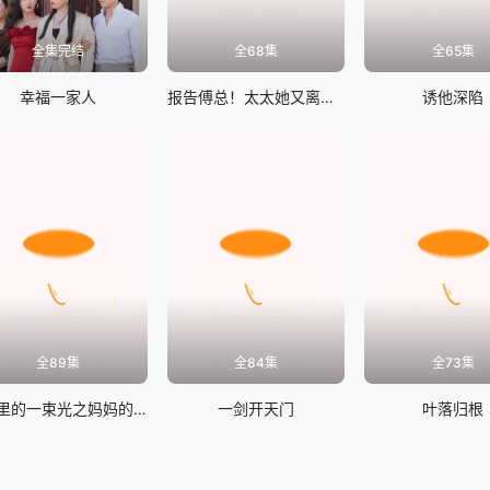
全集完结
全68集
全65集
幸福一家人
报告傅总！太太她又离家出走了
诱他深陷
全89集
全84集
全73集
H暗里的一束光之妈妈的爱
一剑开天门
叶落归根