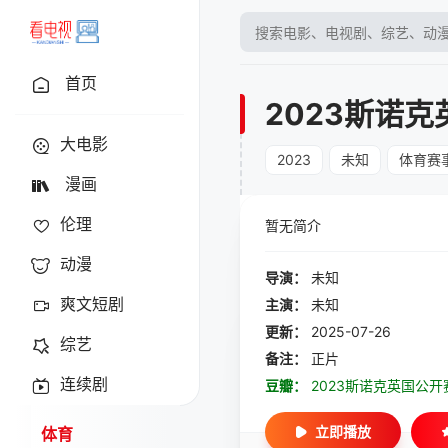
首页
2023斯诺克
大电影
2023
未知
体育赛
漫画
伦理
暂无简介
动漫
导演：
未知
爽文短剧
主演：
未知
更新：
2025-07-26
综艺
备注：
正片
连续剧
豆瓣：
2023斯诺克英国公开
立即播放
体育