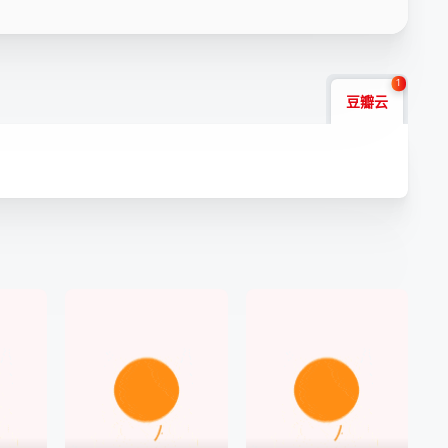
1
豆瓣云