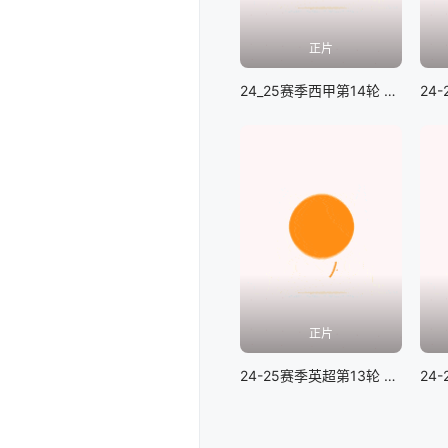
正片
24_25赛季西甲第14轮 毕尔巴鄂vs皇家社会
正片
24-25赛季英超第13轮 布莱顿VS南安普顿