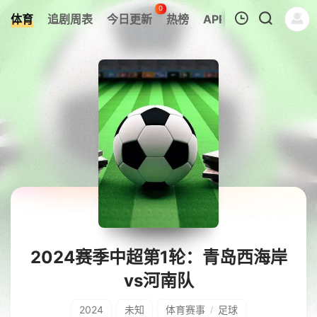
0
体育
追剧周表
今日更新
热榜
APP
我的观影记录
暂无观看影片的记录
2024赛季中超第1轮：青岛西海岸
vs河南队
2024
未知
体育赛事
足球
/