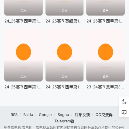
正片
正片
正片
24_25赛季西甲第14轮 莱加内斯vs皇家马德里
24-25赛季英超第13轮 利物浦vs曼城
24-25赛季西甲第15轮 塞维利亚vs奥萨苏纳
正片
正片
正片
24-25赛季西甲第15轮 巴拉多利德VS马德里竞技
24-25赛季西甲第15轮 皇家马德里VS赫塔菲
23-24赛季意甲第33轮 维罗纳vs乌迪内斯
RSS
Baidu
Google
Sogou
底部反馈
QQ交流群
Telegram群
免费看电影,看电视 - 看电视本站所有内容均来自互联网分享站点所提供的公开引