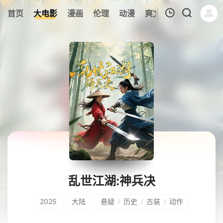
首页
大电影
漫画
伦理
动漫
爽文短剧
综艺
连
我的观影记录
暂无观看影片的记录
乱世江湖:神兵决
2025
大陆
悬疑
历史
古装
动作
/
/
/