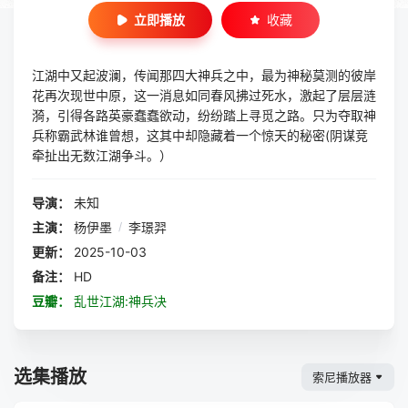
立即播放
收藏
江湖中又起波澜，传闻那四大神兵之中，最为神秘莫测的彼岸
花再次现世中原，这一消息如同春风拂过死水，激起了层层涟
漪，引得各路英豪蠢蠢欲动，纷纷踏上寻觅之路。只为夺取神
兵称霸武林谁曾想，这其中却隐藏着一个惊天的秘密(阴谋竞
牵扯出无数江湖争斗。）
导演：
未知
主演：
杨伊墨
/
李璟羿
更新：
2025-10-03
备注：
HD
豆瓣：
乱世江湖:神兵决
选集播放
索尼播放器