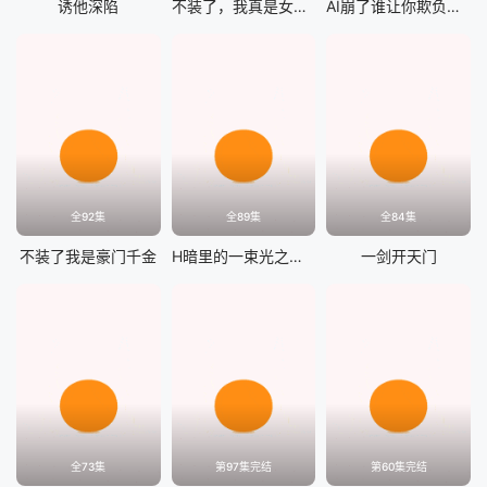
诱他深陷
不装了，我真是女总裁
AI崩了谁让你欺负大叔的
全92集
全89集
全84集
不装了我是豪门千金
H暗里的一束光之妈妈的爱
一剑开天门
全73集
第97集完结
第60集完结