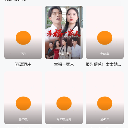
正片
全集完结
全68集
逃离酒庄
幸福一家人
报告傅总！太太她又离家出走了
全65集
第93集完结
全41集