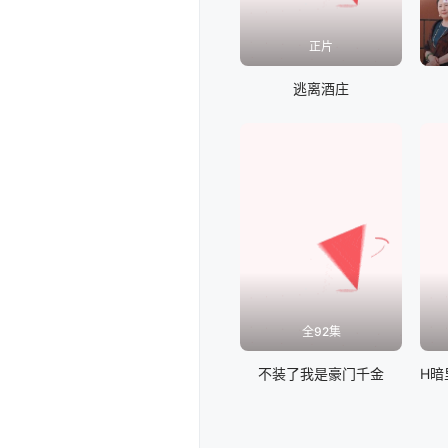
正片
逃离酒庄
全92集
不装了我是豪门千金