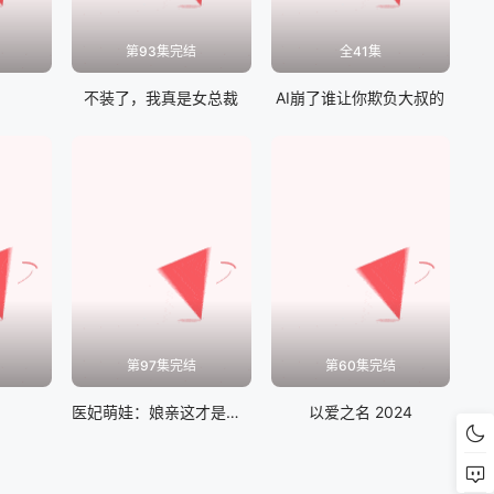
第93集完结
全41集
不装了，我真是女总裁
AI崩了谁让你欺负大叔的
第97集完结
第60集完结
医妃萌娃：娘亲这才是我爹爹
以爱之名 2024