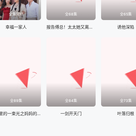
全集完结
全68集
全65集
幸福一家人
报告傅总！太太她又离家出走了
诱他深陷
全89集
全84集
全73集
H暗里的一束光之妈妈的爱
一剑开天门
叶落归根