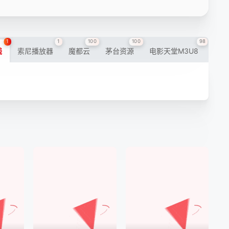
1
1
100
100
98
线
索尼播放器
魔都云
茅台资源
电影天堂M3U8