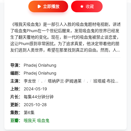
立即播放
收藏
《哦我天吸血鬼》是一部引人入胜的吸血鬼题材电视剧，讲述
了吸血鬼Phum在一个世纪后醒来，发现吸血鬼的世界已经发
生了翻天覆地的变化。现在，新一代的吸血鬼被禁止谈恋爱，
这让Phum感到非常困扰。为了追求真爱，他决定带着他的朋
友们逃到人类世界，希望在那里找到真正的自由。然而，人类
世界并不是想象中的那么美好。他们面临着种种挑战，比如如
何隐藏自己的吸血鬼身份，如何在人类社会中生存下去等等。
导演：
Phadej Onlahung
同时，他们也发现了人类世界中隐藏着的各种秘密和阴谋，这
编剧：
Phadej Onlahung
使得他们的旅程变得更加危险和刺激。在人类世界中，Phum
主演：
李龙世
/
.
/
塔纳萨兰·萨姆通莱
/
.
/
班塔威·布拉功帕尼
/
和他的朋友们遇到了各种各样的人。有些人善良热情，有些人
冷漠无情；有些人对吸血鬼充满恐惧和敌意，有些人则对吸血
上映：
2024-05-19
鬼抱有好奇和理解。通过与这些人的交往，Phum逐渐了解了
片长：
每集44分钟分钟
人类的感情和生活方式，也感受到了人类世界的多样性和复杂
更新：
2025-10-28
性。在这个过程中，Phum也逐渐发现了自己内心的变化。他
集数：
第6集
开始意识到，真正的爱情不是建立在种族、身份或者规则之
豆瓣：
哦我天 吸血鬼
上，而是建立在彼此的理解和尊重之上。他也明白了，无论是
在吸血鬼世界还是人类世界，都需要面对自己的内心和恐惧，