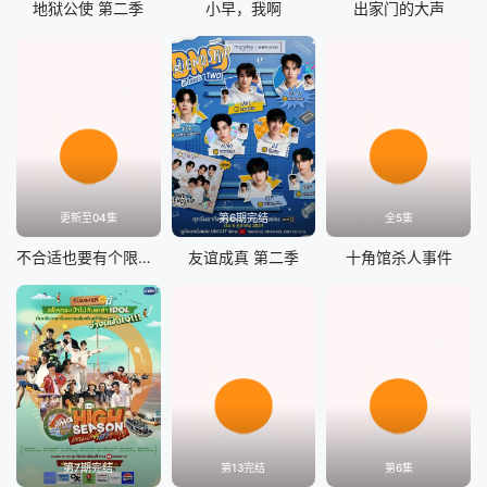
地狱公使 第二季
小早，我啊
出家门的大声
更新至04集
第6期完结
全5集
不合适也要有个限度！
友谊成真 第二季
十角馆杀人事件
第7期完结
第13完结
第6集