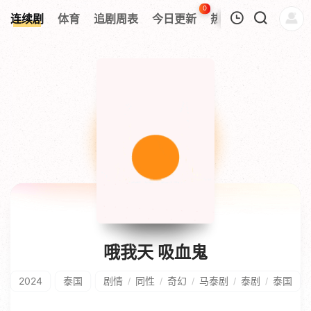
0
连续剧
体育
追剧周表
今日更新
热榜
APP
我的观影记录
暂无观看影片的记录
哦我天 吸血鬼
2024
泰国
剧情
同性
奇幻
马泰剧
泰剧
泰国
/
/
/
/
/