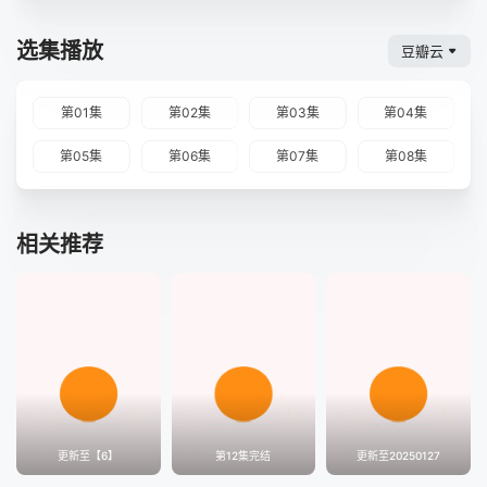
才能找到真正的幸福。总的来说，《哦我天吸血鬼》是一部充
满悬念和惊喜的电视剧。它以独特的视角探讨了吸血鬼题材，
选集播放
豆瓣云
通过Phum和他的朋友们的冒险经历，展现了人类世界的多样
性和复杂性。同时，它也通过Phum的成长历程，传递了关于
爱情、勇气和成长的深刻主题。
第01集
第02集
第03集
第04集
第05集
第06集
第07集
第08集
相关推荐
更新至【6】
第12集完结
更新至20250127