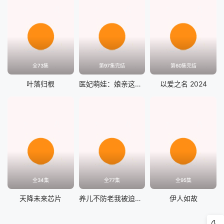
全73集
第97集完结
第60集完结
叶落归根
医妃萌娃：娘亲这才是我爹爹
以爱之名 2024
全34集
全77集
全95集
天降未来芯片
养儿不防老我被迫重生
伊人如故