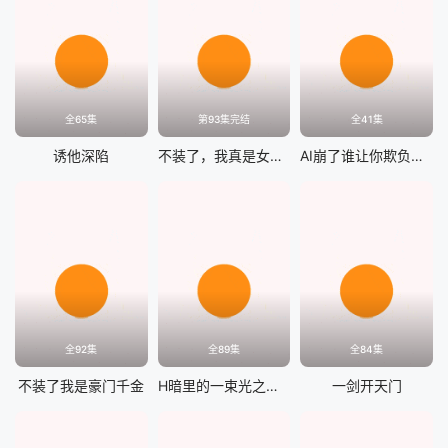
全65集
第93集完结
全41集
诱他深陷
不装了，我真是女总裁
AI崩了谁让你欺负大叔的
全92集
全89集
全84集
不装了我是豪门千金
H暗里的一束光之妈妈的爱
一剑开天门