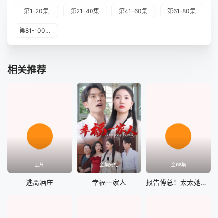
第1-20集
第21-40集
第41-60集
第61-80集
第81-100集完结
相关推荐
正片
全集完结
全68集
逃离酒庄
幸福一家人
报告傅总！太太她又离家出走了