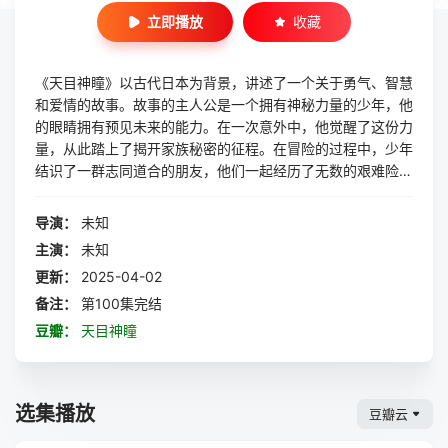
立即播放
收藏
《天目神瞳》以古代日本为背景，讲述了一个关于勇气、智慧
和爱情的故事。故事的主人公是一个拥有神秘力量的少年，他
的眼睛拥有预见未来的能力。在一次意外中，他觉醒了这份力
量，从此踏上了揭开家族秘密的征程。在冒险的过程中，少年
结识了一群志同道合的朋友，他们一起经历了无数的艰难险
阻。他们不仅要面对来自敌人的袭击，还要解决各种棘手的问
题。在这个过程中，少年逐渐成长为一个真正的英雄，他用自
导演：
未知
己的力量保护了身边的人，也找到了自己的归宿。除了紧张刺
主演：
未知
激的剧情，《天目神瞳》还展现了丰富的日本文化元素。从古
更新：
2025-04-02
代的建筑风格到传统的服饰，再到各种神秘的仪式，都让观众
感受到了浓郁的历史氛围。此外，剧中的角色形象鲜明，每个
备注：
第100集完结
角色都有自己独特的性格和背景故事，让观众在欣赏剧情的同
豆瓣：
天目神瞳
时，也能深入了解他们的内心世界。总的来说，《天目神瞳》
是一部集悬疑、冒险和爱情于一体的优秀电视剧。它不仅让观
众在紧张刺激的剧情中感受到了无尽的乐趣，还通过展现日本
选集播放
文化元素，让观众对古代日本有了更深入的了解。
豆瓣云