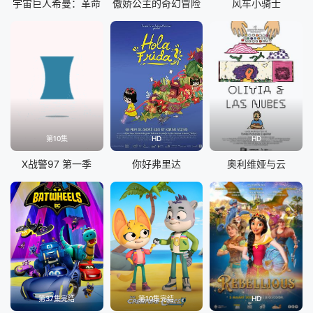
宇宙巨人希曼：革命
傲娇公主的奇幻冒险
风车小骑士
第10集
HD
HD
X战警97 第一季
你好弗里达
奥利维娅与云
第37集完结
第10集完结
HD