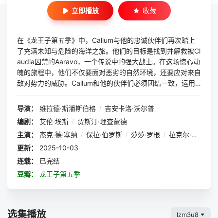
立即播放
收藏
在《龙王子第五季》中，Callum与他的忠诚伙伴们再次踏上
了充满未知与危险的海洋之旅。他们的目标是找到并解救被Cl
audia囚禁的Aaravo，一个传说中的强大战士。在这场惊心动
魄的旅程中，他们不仅要面对恶劣的自然环境，还要应对来自
敌对势力的威胁。Callum和他的伙伴们必须团结一致，运用
智慧和勇气，才能成功解救Aaravo并揭开背后的阴谋。这一
季将带领观众深入探索人性、友情和背叛的主题，同时展现出
导演：
维拉德·斯潘斯伯格
/
吉安卡洛·沃尔普
一场视觉与情感的盛宴。
编剧：
艾伦·埃斯
/
贾斯汀·理查蒙德
主演：
杰克·德·塞纳
/
保拉·伯罗斯
/
莎莎·罗根
/
拉克尔·贝尔蒙特
更新：
2025-10-03
连载：
已完结
豆瓣：
龙王子第五季
选集播放
lzm3u8