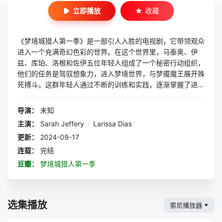
立即播放
收藏
《梦境城猎人第一季》是一部引人入胜的电视剧，它带领观众
进入一个充满奇幻色彩的世界。在这个世界里，马泰奥、伊
兹、库珀、洛根和佐伊五位年轻人组成了一个秘密行动组织，
他们的任务是驾驭想象力，进入梦境世界，与梦魇魔王展开殊
死搏斗。这群年轻人通过不断的训练和实践，逐渐掌握了进入
梦境的方法，并在梦境中展开了各种惊心动魄的冒险。他们不
仅要面对梦魇魔王的强大攻势，还要克服自身在梦境中的种种
导演：
未知
困扰，最终成功打败了邪恶势力，保卫了梦境世界的和平。这
主演：
Sarah Jeffery
/
Larissa Dias
部剧不仅展现了年轻人的勇气和智慧，还传递了友情和团结的
更新：
2024-09-17
力量。
连载：
完结
豆瓣：
梦境城猎人第一季
选集播放
索尼播放器