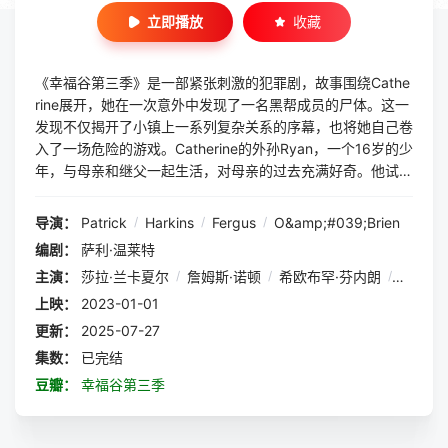
立即播放
收藏
《幸福谷第三季》是一部紧张刺激的犯罪剧，故事围绕Cathe
rine展开，她在一次意外中发现了一名黑帮成员的尸体。这一
发现不仅揭开了小镇上一系列复杂关系的序幕，也将她自己卷
入了一场危险的游戏。Catherine的外孙Ryan，一个16岁的少
年，与母亲和继父一起生活，对母亲的过去充满好奇。他试图
理解母亲与Tommy Lee Royce之间的关系，以及她为何一直
隐瞒。随着剧情的发展，Catherine逐渐意识到，她的退休生
导演：
Patrick
/
Harkins
/
Fergus
/
O&amp;#039;Brien
活可能并不像她想象的那么平静。小镇上的毒品问题和供应商
编剧：
萨利·温莱特
斗争仍在继续，Catherine不得不面对过去的阴影和未来的不
主演：
莎拉·兰卡夏尔
/
詹姆斯·诺顿
/
希欧布罕·芬内朗
/
康·奥尼
确定性。这部剧集通过角色的内心挣扎和外部冲突，展现了人
性的复杂性和生活的残酷现实。
上映：
2023-01-01
更新：
2025-07-27
集数：
已完结
豆瓣：
幸福谷第三季