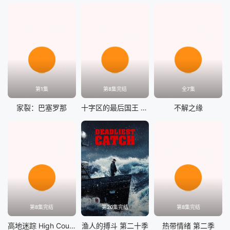
第1集
第8集完结
全7集
家裂：巴塞罗那
十字区的最后国王 第二季
不解之缘
第8集完结
第20集完结
第8集完结
高地迷踪 High Country
渔人的搏斗 第二十季
热带情绪 第二季