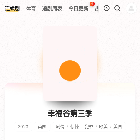
0
连续剧
体育
追剧周表
今日更新
热榜
APP
我的观影记录
暂无观看影片的记录
幸福谷第三季
2023
英国
剧情
惊悚
犯罪
欧美
美国
/
/
/
/