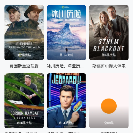
第2集完结
第3集完结
第4集完结
费因斯重返荒野
冰川历险：与亚历克斯霍诺德勇攀北极 第一季
斯德哥尔摩大停电
第06集完结
第04期完结
全09集