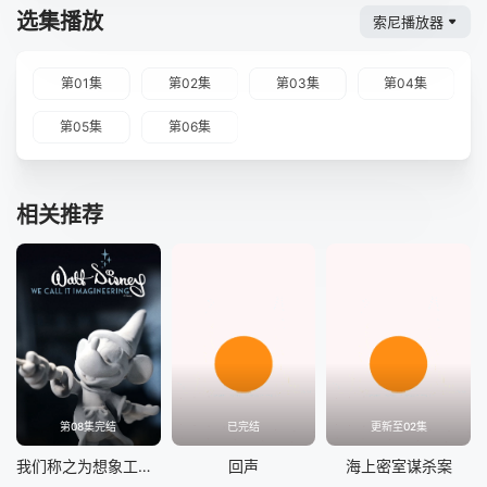
选集播放
索尼播放器
第01集
第02集
第03集
第04集
第05集
第06集
相关推荐
第08集完结
已完结
更新至02集
我们称之为想象工程 第一季
回声
海上密室谋杀案