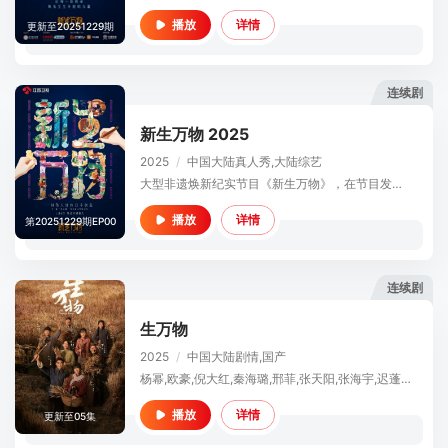
详情
播放
更新至20251229期
连续剧
新生万物 2025
2025
/
中国大陆
真人秀,大陆综艺
大型非遗焕新纪实节目《新生万物》，在节目发起人、资深媒体人杨澜的带领下，一场联结传统灵魂与当代创想的“焕新”之旅启程。本季节目将深入东阳、苏州、杭州等底蕴深厚的城市，探寻民族乐器制作、木雕、宋锦织造等
详情
播放
第20251229期EP00
连续剧
生万物
2025
/
中国大陆
剧情,国产
杨幂,欧豪,倪大红,秦海璐,邢菲,张天阳,张海宇,迟蓬,孙绍龙,林永健,蓝盈莹,赵达,宋家腾,潘之琳,艾东,于震
详情
播放
更新至05集