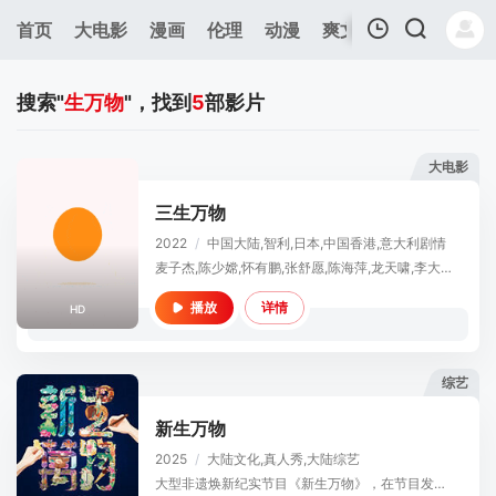
首页
大电影
漫画
伦理
动漫
爽文短剧
综艺
连
我的观影记录
搜索"
生万物
"，找到
5
部影片
大电影
三生万物
2022
/
中国大陆,智利,日本,中国香港,意大利
剧情
暂无观看影片的记录
麦子杰,陈少嫦,怀有鹏,张舒愿,陈海萍,龙天啸,李大庄,陈俊宇,吴微微,宋啟光,陈志海,罗富平,何宗添,朱家福
详情
播放
HD
综艺
新生万物
2025
/
大陆
文化,真人秀,大陆综艺
大型非遗焕新纪实节目《新生万物》，在节目发起人、资深媒体人杨澜的带领下，一场联结传统灵魂与当代创想的“焕新”之旅启程。本季节目将深入东阳、苏州、杭州等底蕴深厚的城市，探寻民族乐器制作、木雕、宋锦织造等