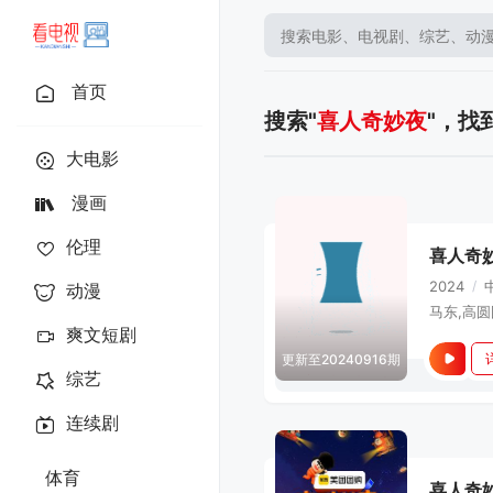
首页
搜索"
喜人奇妙夜
"，找
大电影
漫画
伦理
喜人奇
2024
/
动漫
马东,高圆
爽文短剧
更新至20240916期
综艺
连续剧
体育
喜人奇