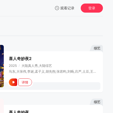
观看记录
登录
我的观影记录
综艺
喜人奇妙夜2
暂无观看影片的记录
2025
/
大陆
真人秀,大陆综艺
马东,大张伟,李诞,孟子义,胡先煦,张若昀,刘旸,吕严,土豆,王天放,滕哲,蒋龙,张弛,左凌峰
详情
0919先导片
综艺
喜人奇妙夜