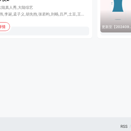
大陆
真人秀,大陆综艺
马东,大张伟,李诞,孟子义,胡先煦,张若昀,刘旸,吕严,土豆,王天放,滕哲,蒋龙,张弛,左凌峰
详情
更新至【20240920
RSS