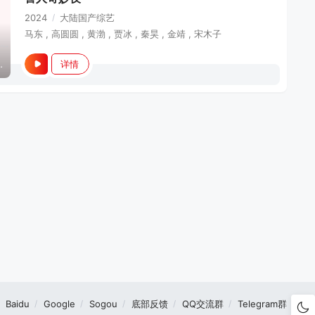
2024
/
大陆
国产综艺
马东 , 高圆圆 , 黄渤 , 贾冰 , 秦昊 , 金靖 , 宋木子
详情
(毕业旅行特辑)】
Baidu
Google
Sogou
底部反馈
QQ交流群
Telegram群