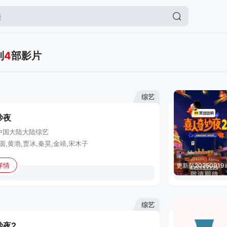
到
4
部影片
综艺
妙夜
中国大陆
大陆综艺
圆,黄渤,贾冰,秦昊,金靖,宋木子
详情
更新至2025
综艺
妙夜2